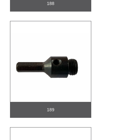
188
189